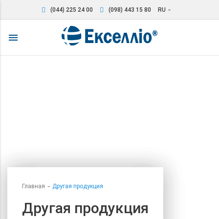
(044) 225 24 00
(098) 443 15 80
RU
arrow_drop_down
menu
Главная
Другая продукция
Другая продукция