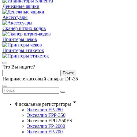
Денежные ящики
Аксессуары
Сканер штрих-кодов
Принтеры чеков
Принтеры этикеток
Что Вы ищите?
Поиск
Например: кассовый аппарат DP-35
arrow_drop_down
Фискальные регистраторы
Экселлио FP-280
Экселлио FPP-350
Экселлио FPU-550ES
Экселлио FP-2000
Экселлио FP-700