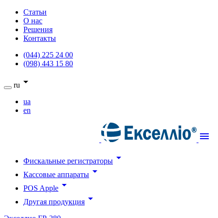
Статьи
О нас
Решения
Контакты
(044) 225 24 00
(098) 443 15 80
arrow_drop_down
ru
ua
en
menu
arrow_drop_down
Фискальные регистраторы
arrow_drop_down
Кассовые аппараты
arrow_drop_down
POS Apple
arrow_drop_down
Другая продукция