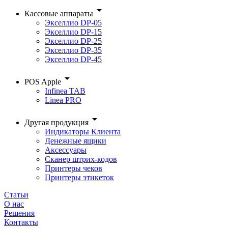
arrow_drop_down
Кассовые аппараты
Экселлио DP-05
Экселлио DP-15
Экселлио DP-25
Экселлио DP-35
Экселлио DP-45
arrow_drop_down
POS Apple
Infinea TAB
Linea PRO
arrow_drop_down
Другая продукция
Индикаторы Клиента
Денежные ящики
Аксессуары
Сканер штрих-кодов
Принтеры чеков
Принтеры этикеток
Статьи
О нас
Решения
Контакты