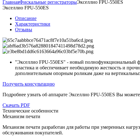
Главная
Фискальные регистраторы
Экселлио FPU-550ES
Экселлио FPU-550ES
Описание
Характеристики
Отзывы
"Экселлио FPU-550ES" - новый полнофункциональный фис
пластика и обеспечивает необходимую жесткость и прочн
дополнительным опорным роликам даже на вертикальных п
Получить консультацию
Подробнее узнать об аппарате
Экселлио FPU-550ES
Вы можете 
Скачать PDF
Технические особенности
Механизм печати
Механизм печати разработан для работы при умеренных нагруз
обслуживания покупателей.