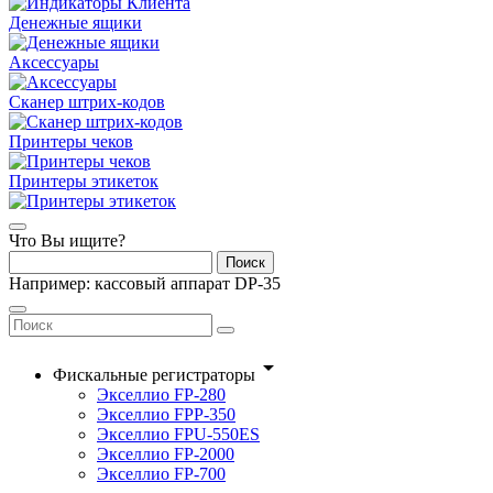
Денежные ящики
Аксессуары
Сканер штрих-кодов
Принтеры чеков
Принтеры этикеток
Что Вы ищите?
Поиск
Например: кассовый аппарат DP-35
arrow_drop_down
Фискальные регистраторы
Экселлио FP-280
Экселлио FPP-350
Экселлио FPU-550ES
Экселлио FP-2000
Экселлио FP-700