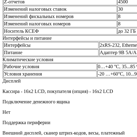
Z-отчетов
4500
Изменений налоговых ставок
30
Изменений фискальных номеров
8
Изменений налоговых номеров
8
Носитель КСЕФ
до 32 ГБ
Интерфейсы и питание
Интерфейсы
2xRS-232, Ethern
Питание
Адаптер 9В 5А/А
Климатические условия
Рабочие условия
0…+40 °C, 35...8
Условия хранения
-20 …+60°C, 10...
Дисплей
Кассира - 16х2 LCD, покупателя (опция) - 16х2 LCD
Подключение денежного ящика
Нет
Поддержка периферии
Внешний дисплей, сканер штрих-кодов, весы, платежный