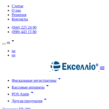
Статьи
О нас
Решения
Контакты
(044) 225 24 00
(098) 443 15 80
arrow_drop_down
ru
ua
en
menu
arrow_drop_down
Фискальные регистраторы
arrow_drop_down
Кассовые аппараты
arrow_drop_down
POS Apple
arrow_drop_down
Другая продукция