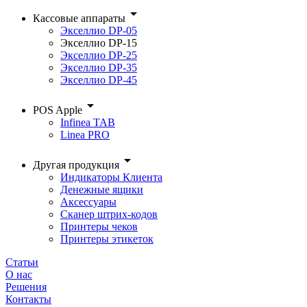
arrow_drop_down
Кассовые аппараты
Экселлио DP-05
Экселлио DP-15
Экселлио DP-25
Экселлио DP-35
Экселлио DP-45
arrow_drop_down
POS Apple
Infinea TAB
Linea PRO
arrow_drop_down
Другая продукция
Индикаторы Клиента
Денежные ящики
Аксессуары
Сканер штрих-кодов
Принтеры чеков
Принтеры этикеток
Статьи
О нас
Решения
Контакты