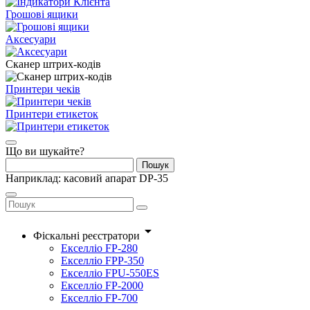
Грошові ящики
Аксесуари
Сканер штрих-кодів
Принтери чеків
Принтери етикеток
Що ви шукайте?
Пошук
Наприклад: касовий апарат DP-35
arrow_drop_down
Фіскальні реєстратори
Екселліо FP-280
Екселліо FPP-350
Екселліо FPU-550ES
Екселліо FP-2000
Екселліо FP-700