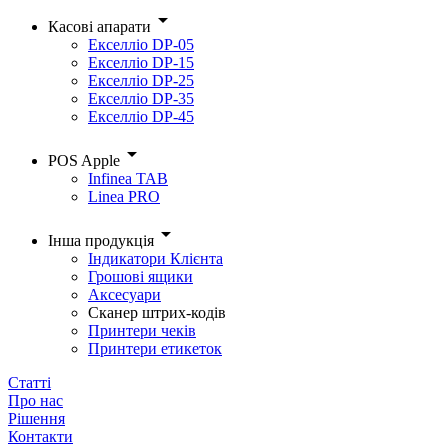
arrow_drop_down
Касові апарати
Екселліо DP-05
Екселліо DP-15
Екселліо DP-25
Екселліо DP-35
Екселліо DP-45
arrow_drop_down
POS Apple
Infinea TAB
Linea PRO
arrow_drop_down
Інша продукція
Індикатори Клієнта
Грошові ящики
Аксесуари
Сканер штрих-кодів
Принтери чеків
Принтери етикеток
Статті
Про нас
Рішення
Контакти