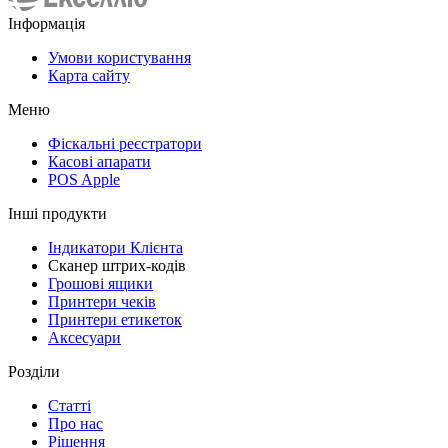
Інформація
Умови користування
Карта сайту
Меню
Фіскальні реєстратори
Касові апарати
POS Apple
Інші продукти
Індикатори Клієнта
Сканер штрих-кодів
Грошові ящики
Принтери чеків
Принтери етикеток
Аксесуари
Розділи
Статті
Про нас
Рішення